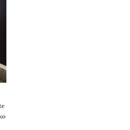
te
ko