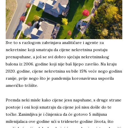
Sve to s razlogom zabrinjava analitičare i agente za
nekretnine koji smatraju da cijene nekretnina postaju
prenapuhane, a još se svi dobro sjećaju nekretninskog
balona iz 2006. godine koji nije baš lijepo završio. Na kraju
2020. godine, cijene nekretnina su bile 15% veće nego godinu
ranije, prije nego što je pandemija koronavirusa usporila
američko tržište.
Premda neki misle kako cijene jesu napuhane, s druge strane
postoje i oni koji smatraju da cijene još nisu došle do te
točke. Zanimljiva je i činjenica da će gotovo 5 milijuna
milenijalaca ove godine ući u tridesete godine života, što