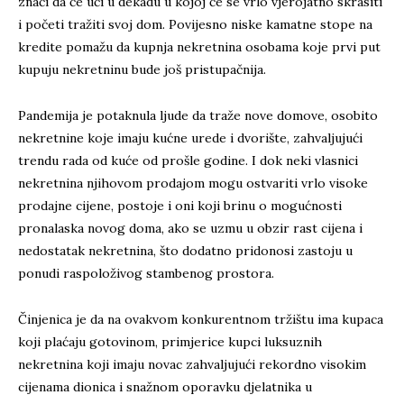
znači da će ući u dekadu u kojoj će se vrlo vjerojatno skrasiti
i početi tražiti svoj dom. Povijesno niske kamatne stope na
kredite pomažu da kupnja nekretnina osobama koje prvi put
kupuju nekretninu bude još pristupačnija.
Pandemija je potaknula ljude da traže nove domove, osobito
nekretnine koje imaju kućne urede i dvorište, zahvaljujući
trendu rada od kuće od prošle godine. I dok neki vlasnici
nekretnina njihovom prodajom mogu ostvariti vrlo visoke
prodajne cijene, postoje i oni koji brinu o mogućnosti
pronalaska novog doma, ako se uzmu u obzir rast cijena i
nedostatak nekretnina, što dodatno pridonosi zastoju u
ponudi raspoloživog stambenog prostora.
Činjenica je da na ovakvom konkurentnom tržištu ima kupaca
koji plaćaju gotovinom, primjerice kupci luksuznih
nekretnina koji imaju novac zahvaljujući rekordno visokim
cijenama dionica i snažnom oporavku djelatnika u