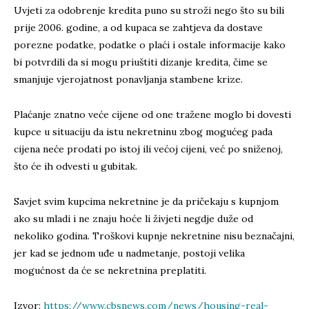
Uvjeti za odobrenje kredita puno su stroži nego što su bili
prije 2006. godine, a od kupaca se zahtjeva da dostave
porezne podatke, podatke o plaći i ostale informacije kako
bi potvrdili da si mogu priuštiti dizanje kredita, čime se
smanjuje vjerojatnost ponavljanja stambene krize.
Plaćanje znatno veće cijene od one tražene moglo bi dovesti
kupce u situaciju da istu nekretninu zbog mogućeg pada
cijena neće prodati po istoj ili većoj cijeni, već po sniženoj,
što će ih odvesti u gubitak.
Savjet svim kupcima nekretnine je da pričekaju s kupnjom
ako su mladi i ne znaju hoće li živjeti negdje duže od
nekoliko godina. Troškovi kupnje nekretnine nisu beznačajni,
jer kad se jednom uđe u nadmetanje, postoji velika
mogućnost da će se nekretnina preplatiti.
Izvor:
https://www.cbsnews.com/news/housing-real-