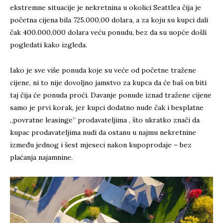
ekstremne situacije je nekretnina u okolici Seattlea čija je
početna cijena bila 725.000,00 dolara, a za koju su kupci dali
čak 400.000,000 dolara veću ponudu, bez da su uopće došli
pogledati kako izgleda.
Iako je sve više ponuda koje su veće od početne tražene
cijene, ni to nije dovoljno jamstvo za kupca da će baš on biti
taj čija će ponuda proći. Davanje ponude iznad tražene cijene
samo je prvi korak, jer kupci dodatno nude čak i besplatne
„povratne leasinge” prodavateljima , što ukratko znači da
kupac prodavateljima nudi da ostanu u najmu nekretnine
između jednog i šest mjeseci nakon kupoprodaje – bez
plaćanja najamnine.