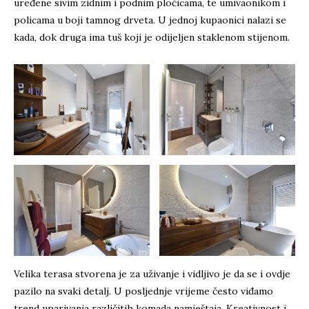
uređene sivim zidnim i podnim pločicama, te umivaonikom i
policama u boji tamnog drveta. U jednoj kupaonici nalazi se
kada, dok druga ima tuš koji je odijeljen staklenom stijenom.
Velika terasa stvorena je za uživanje i vidljivo je da se i ovdje
pazilo na svaki detalj. U posljednje vrijeme često viđamo
trend uparivanja različitih komada namještaja. Kreativnost i