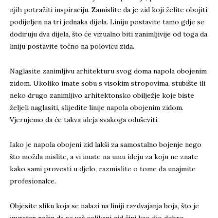
njih potražiti inspiraciju. Zamislite da je zid koji želite obojiti
podijeljen na tri jednaka dijela. Liniju postavite tamo gdje se
dodiruju dva dijela, što će vizualno biti zanimljivije od toga da
liniju postavite točno na polovicu zida.
Naglasite zanimljivu arhitekturu svog doma napola obojenim
zidom. Ukoliko imate sobu s visokim stropovima, stubište ili
neko drugo zanimljivo arhitektonsko obilježje koje biste
željeli naglasiti, slijedite linije napola obojenim zidom.
Vjerujemo da će takva ideja svakoga oduševiti.
Iako je napola obojeni zid lakši za samostalno bojenje nego
što možda mislite, a vi imate na umu ideju za koju ne znate
kako sami provesti u djelo, razmislite o tome da unajmite
profesionalce.
Objesite sliku koja se nalazi na liniji razdvajanja boja, što je