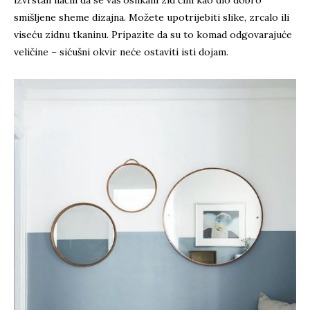
izvrstan način da se vaš oslikani zid čini kao dio dobro
smišljene sheme dizajna. Možete upotrijebiti slike, zrcalo ili
viseću zidnu tkaninu. Pripazite da su to komad odgovarajuće
veličine – sićušni okvir neće ostaviti isti dojam.