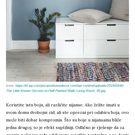
Izvor:
https://i0.wp.com/pecansthomedecor.com/wp-content/uploads/2019/03/40-
The-Little-Known-Secrets-to-Half-Painted-Walls-Living-Room_80.jpg
Koristite istu boju, ali različite nijanse. Ako želite imati u
svom domu dvobojni zid, ali ste oprezni pri odabiru boja, ovo
može biti dobar kompromis. Što su boje u nijansama bliže
jedna drugoj, to je efekt suptilniji. Odlično je rješenje da za