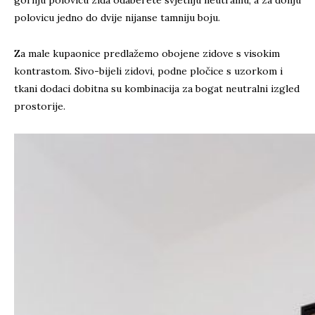
gornju polovicu zida odaberete svjetliju neutralnu, a za donju
polovicu jedno do dvije nijanse tamniju boju.
Za male kupaonice predlažemo obojene zidove s visokim
kontrastom. Sivo-bijeli zidovi, podne pločice s uzorkom i
tkani dodaci dobitna su kombinacija za bogat neutralni izgled
prostorije.