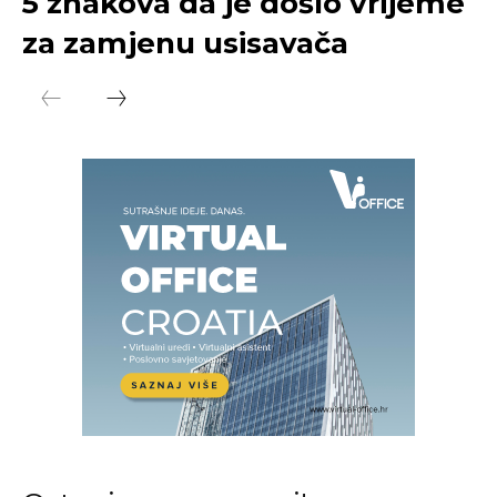
5 znakova da je došlo vrijeme
za zamjenu usisavača