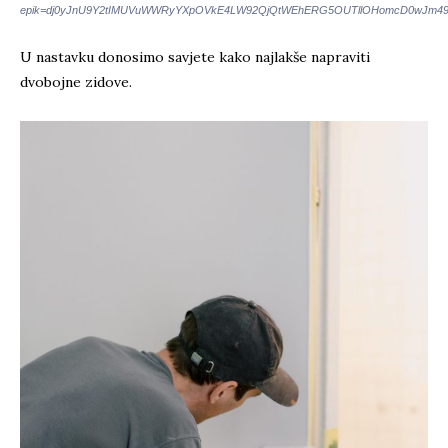
epik=dj0yJnU9Y2tIMUVuWWRyYXpOVkE4LW92QjQtWEhERG5OUTllOHomcD0wJm4
U nastavku donosimo savjete kako najlakše napraviti
dvobojne zidove.