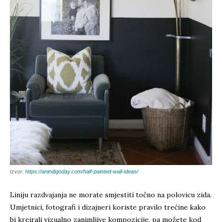
Izvor:
https://anindigoday.com/half-painted-wall-ideas/
Liniju razdvajanja ne morate smjestiti točno na polovicu zida.
Umjetnici, fotografi i dizajneri koriste pravilo trećine kako
bi kreirali vizualno zanimljive kompozicije, pa možete kod