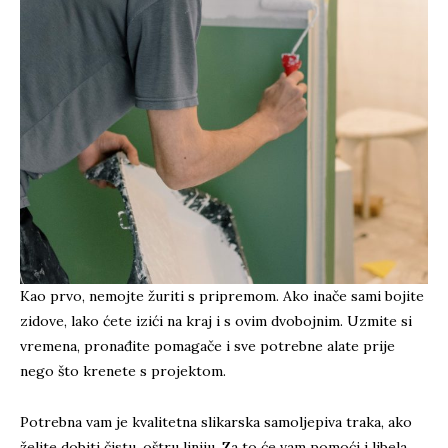
Kao prvo, nemojte žuriti s pripremom. Ako inače sami bojite
zidove, lako ćete izići na kraj i s ovim dvobojnim. Uzmite si
vremena, pronađite pomagače i sve potrebne alate prije
nego što krenete s projektom.
Potrebna vam je kvalitetna slikarska samoljepiva traka, ako
želite dobiti čistu, oštru liniju. Za to će vam pomoći i libela,