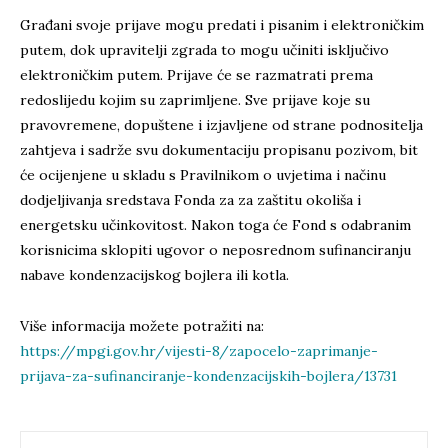
Građani svoje prijave mogu predati i pisanim i elektroničkim
putem, dok upravitelji zgrada to mogu učiniti isključivo
elektroničkim putem. Prijave će se razmatrati prema
redoslijedu kojim su zaprimljene. Sve prijave koje su
pravovremene, dopuštene i izjavljene od strane podnositelja
zahtjeva i sadrže svu dokumentaciju propisanu pozivom, bit
će ocijenjene u skladu s Pravilnikom o uvjetima i načinu
dodjeljivanja sredstava Fonda za za zaštitu okoliša i
energetsku učinkovitost. Nakon toga će Fond s odabranim
korisnicima sklopiti ugovor o neposrednom sufinanciranju
nabave kondenzacijskog bojlera ili kotla.
Više informacija možete potražiti na:
https://mpgi.gov.hr/vijesti-8/zapocelo-zaprimanje-
prijava-za-sufinanciranje-kondenzacijskih-bojlera/13731