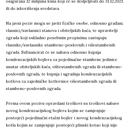
osigurana 32 milijuna kuna koji će se dodjeljivati do 31.12.2021.
ili do iskorištenja sredstava.
Na javni poziv mogu se javiti fizičke osobe, odnosno građani,
vlasnici/suvlasnici stanova i obiteljskih kuća, te upravitelji
zgrada koji sukladno posebnim propisima zastupaju
vlasnike/suvlasnike stambeno-poslovnih i višestambenih
zgrada. Sufinancirat će se nabava odnosno kupnja
kondenzacijskih bojlera za pojedinačne stambene jedinice
unutar obiteljskih kuća, vištestambenih zgrada ili stambeno-
poslovnih zgrada, te kupnja i ugradnja kondenzacijskih
kotlova za zajedničke kotlovnice višestambenih zgrada ili
stambeno-poslovnih zgrada.
Prema ovom pozivu opravdani troškovi su troškovi nabave
novog kondenzacijskog bojlera kojim se zamjenjuje
postojeći pojedinačni etažni bojler i novog kondenzacijskog
kotla kojim se zamjenjuje postojeći plinski kotao koji nije