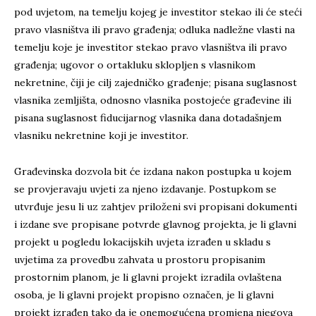
pod uvjetom, na temelju kojeg je investitor stekao ili će steći
pravo vlasništva ili pravo građenja; odluka nadležne vlasti na
temelju koje je investitor stekao pravo vlasništva ili pravo
građenja; ugovor o ortakluku sklopljen s vlasnikom
nekretnine, čiji je cilj zajedničko građenje; pisana suglasnost
vlasnika zemljišta, odnosno vlasnika postojeće građevine ili
pisana suglasnost fiducijarnog vlasnika dana dotadašnjem
vlasniku nekretnine koji je investitor.
Građevinska dozvola bit će izdana nakon postupka u kojem
se provjeravaju uvjeti za njeno izdavanje. Postupkom se
utvrđuje jesu li uz zahtjev priloženi svi propisani dokumenti
i izdane sve propisane potvrde glavnog projekta, je li glavni
projekt u pogledu lokacijskih uvjeta izrađen u skladu s
uvjetima za provedbu zahvata u prostoru propisanim
prostornim planom, je li glavni projekt izradila ovlaštena
osoba, je li glavni projekt propisno označen, je li glavni
projekt izrađen tako da je onemogućena promjena njegova