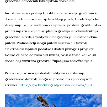
građevine određenih lokacijskom dozvolom.
Investitor mora podnijeti zahtjev za izdavanje građevinske
dozvole, i to upravnom tijelu velikog grada, Grada Zagreba
ili županije, koji je nadležan za upravne poslove graditeljstva
prema mjestu u kojem se planira gradnja ili rekonstrukcija
građevine. Predaja zahtjeva omogućena je i elektroničkim
putem. Podnositelji mogu putem sustava e-Dozvola
elektronički ispuniti podatke i dodati priloge i projekte.
Koliko će brzo dozvola biti izdana, ovisi o tome koliko su
dobro organizirana gradska i županijska nadležna tijela.
Prilozi koji se moraju dodati zahtjevu za izdavanje
građevinske dozvole mogu se pronaći na sljedećoj web
stranici:
https://gov.hr/hr/gradjevinska-dozvola/1250
.