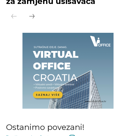
za zamjenu usisavača
Ostanimo povezani!