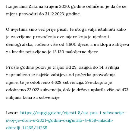
Izmjenama Zakona krajem 2020. godine odlučeno je da će se
mjera provoditi do 31.12.2023. godine.
O uvjetima smo već prije pisali, te stoga valja istaknuti kako
je za vrijeme provođenja ove mjere koja je ujedno i
demografska, rođeno više od 4.600 djece, a u sklopu zahtjeva
za kredit prijavljeno je 13.130 maloljetne djece.
Prošle godine poziv je trajao od 29. ožujka do 14. svibnja
zaprimljeno je najviše zahtjeva od početka provođenja
mjere, te je odobreno 4.628 subvencija. Sveukupno je
odobreno 22.022 subvencija, dok je država uplatila više od 473
milijuna kuna za subvencije.
Izvor:
https://mpgi.gov.hr/vijesti-8/uz-pos-i-subvencije-
svoj-je-dom-u-2021-godini-osiguralo-4-658-mladih-
obitelji-14265/14265