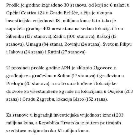
Prošle je godine izgrađeno 30 stanova, od koji se 6 nalazi u
Općini Cestica i 24 u Gradu Belišće, a čija je ukupna
investicijska vrijednost 18., milijuna kuna. Isto tako je
započela gradnja 403 nova stana na sedam lokacija i to u
Šibeniku (127 stanova), Zadru (100 stanova), Baškoj (13
stanova), Umagu (84 stana), Rovinju (24 stana), Svetom Filipu
i Jakovu (24 stana) i Kutini (27 stanova).
U prosincu prošle godine APN je sklopio Ugovore o
građenju za građevinu u Solinu (17 stanova) i građevinu u
Prelogu (20 stanova), a uz to su ishođene i lokacijske
dozvole za višestambene zgrade na lokacijama u Osijeku (203
stana) i Gradu Zagrebu, lokacija Blato (152 stana).
Za stanove u izgradnji investicijska vrijednost iznosi 203
milijuna kuna, a Republika Hrvatska je putem poticajnih
sredstava osigurala oko 51 milijun kuna.