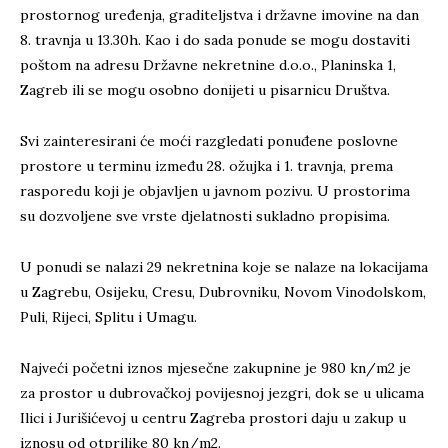
prostornog uređenja, graditeljstva i državne imovine na dan
8. travnja u 13.30h. Kao i do sada ponude se mogu dostaviti
poštom na adresu Državne nekretnine d.o.o., Planinska 1,
Zagreb ili se mogu osobno donijeti u pisarnicu Društva.
Svi zainteresirani će moći razgledati ponuđene poslovne
prostore u terminu između 28. ožujka i 1. travnja, prema
rasporedu koji je objavljen u javnom pozivu. U prostorima
su dozvoljene sve vrste djelatnosti sukladno propisima.
U ponudi se nalazi 29 nekretnina koje se nalaze na lokacijama
u Zagrebu, Osijeku, Cresu, Dubrovniku, Novom Vinodolskom,
Puli, Rijeci, Splitu i Umagu.
Najveći početni iznos mjesečne zakupnine je 980 kn/m2 je
za prostor u dubrovačkoj povijesnoj jezgri, dok se u ulicama
Ilici i Jurišićevoj u centru Zagreba prostori daju u zakup u
iznosu od otprilike 80 kn/m2.