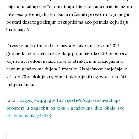
daju se u zakup u viđenom stanju. Listu su sukreirali iskazom
interesa potencijalni korisnici državnih prostora koji mogu
postati desetogodišnjim zakupnicima ako ponuda koju daju
bude najviša.
Državne nekretnine d.o.o. navode kako su tijekom 2021.
godine kroz natjećaja za zakup ponudile oko 130 prostora,
koji se svi redom nalaze na vrlo atraktivnim lokacijama u
raznim gradovima diljem Hrvatske. Uspješnost natječaja je
viša od 70%, dok je vrijednost sklopljenih ugovora oko 70
milijuna kuna.
Izvor:
https://mpgi.gov.hr/vijesti-8/daju-se-u-zakup-
prostori-u-zagrebu-osijeku-i-gradovima-duz-obale-sve-
do-dubrovnika/14383