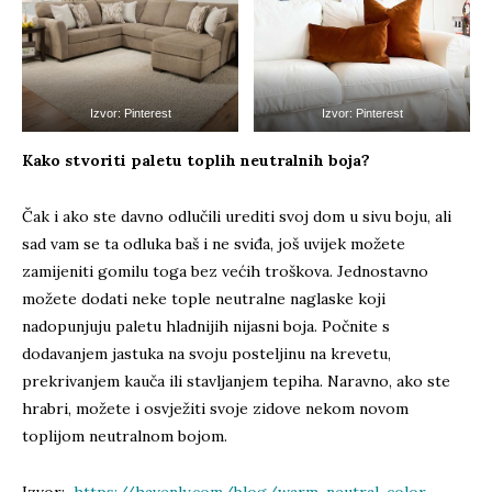
Izvor: Pinterest
Izvor: Pinterest
Kako stvoriti paletu toplih neutralnih boja?
Čak i ako ste davno odlučili urediti svoj dom u sivu boju, ali
sad vam se ta odluka baš i ne sviđa, još uvijek možete
zamijeniti gomilu toga bez većih troškova. Jednostavno
možete dodati neke tople neutralne naglaske koji
nadopunjuju paletu hladnijih nijasni boja. Počnite s
dodavanjem jastuka na svoju posteljinu na krevetu,
prekrivanjem kauča ili stavljanjem tepiha. Naravno, ako ste
hrabri, možete i osvježiti svoje zidove nekom novom
toplijom neutralnom bojom.
Izvor:
https://havenly.com/blog/warm-neutral-color-