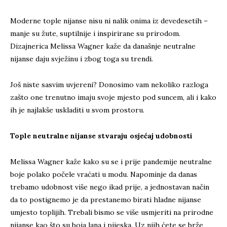
Moderne tople nijanse nisu ni nalik onima iz devedesetih –
manje su žute, suptilnije i inspirirane su prirodom.
Dizajnerica Melissa Wagner kaže da današnje neutralne
nijanse daju svježinu i zbog toga su trendi.
Još niste sasvim uvjereni? Donosimo vam nekoliko razloga
zašto one trenutno imaju svoje mjesto pod suncem, ali i kako
ih je najlakše uskladiti u svom prostoru.
Tople neutralne nijanse stvaraju osjećaj udobnosti
Melissa Wagner kaže kako su se i prije pandemije neutralne
boje polako počele vraćati u modu. Napominje da danas
trebamo udobnost više nego ikad prije, a jednostavan način
da to postignemo je da prestanemo birati hladne nijanse
umjesto toplijih. Trebali bismo se više usmjeriti na prirodne
nijanse kao što su boja lana i pijeska. Uz njih ćete se brže