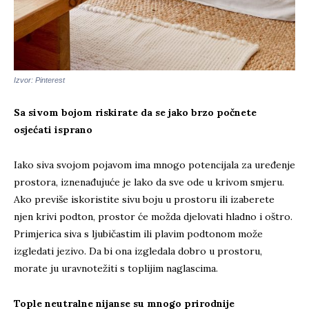
Izvor: Pinterest
Sa sivom bojom riskirate da se jako brzo počnete
osjećati isprano
Iako siva svojom pojavom ima mnogo potencijala za uređenje
prostora, iznenađujuće je lako da sve ode u krivom smjeru.
Ako previše iskoristite sivu boju u prostoru ili izaberete
njen krivi podton, prostor će možda djelovati hladno i oštro.
Primjerica siva s ljubičastim ili plavim podtonom može
izgledati jezivo. Da bi ona izgledala dobro u prostoru,
morate ju uravnotežiti s toplijim naglascima.
Tople neutralne nijanse su mnogo prirodnije