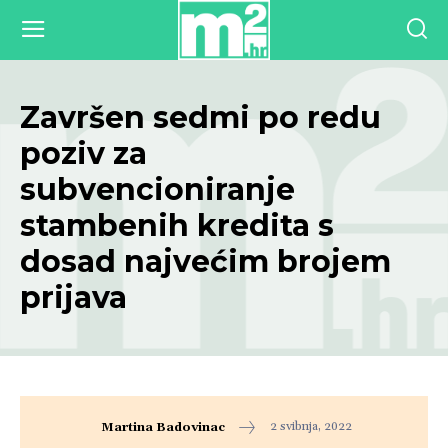
Završen sedmi po redu
poziv za
subvencioniranje
stambenih kredita s
dosad najvećim brojem
prijava
2 svibnja, 2022
Martina Badovinac