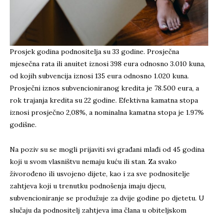
Prosjek godina podnositelja su 33 godine. Prosječna
mjesečna rata ili anuitet iznosi 398 eura odnosno 3.010 kuna,
od kojih subvencija iznosi 135 eura odnosno 1.020 kuna.
Prosječni iznos subvencioniranog kredita je 78.500 eura, a
rok trajanja kredita su 22 godine. Efektivna kamatna stopa
iznosi prosječno 2,08%, a nominalna kamatna stopa je 1.97%
godišne.
Na poziv su se mogli prijaviti svi građani mlađi od 45 godina
koji u svom vlasništvu nemaju kuću ili stan. Za svako
živorođeno ili usvojeno dijete, kao i za sve podnositelje
zahtjeva koji u trenutku podnošenja imaju djecu,
subvencioniranje se produžuje za dvije godine po djetetu. U
slučaju da podnositelj zahtjeva ima člana u obiteljskom