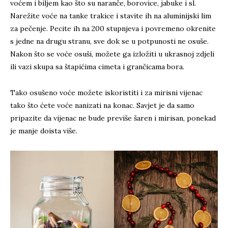
voćem i biljem kao što su naranče, borovice, jabuke i sl.
Narežite voće na tanke trakice i stavite ih na aluminijski lim
za pečenje. Pecite ih na 200 stupnjeva i povremeno okrenite
s jedne na drugu stranu, sve dok se u potpunosti ne osuše.
Nakon što se voće osuši, možete ga izložiti u ukrasnoj zdjeli
ili vazi skupa sa štapićima cimeta i grančicama bora.
Tako osušeno voće možete iskoristiti i za mirisni vijenac
tako što ćete voće nanizati na konac. Savjet je da samo
pripazite da vijenac ne bude previše šaren i mirisan, ponekad
je manje doista više.