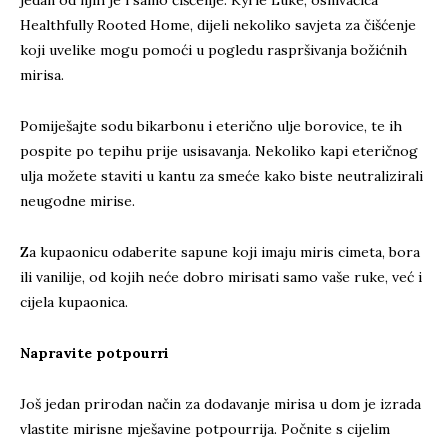
jedan od njih je i samo čišćenje. Kyrie Luke, osnivačica
Healthfully Rooted Home, dijeli nekoliko savjeta za čišćenje
koji uvelike mogu pomoći u pogledu raspršivanja božićnih
mirisa.
Pomiješajte sodu bikarbonu i eterično ulje borovice, te ih
pospite po tepihu prije usisavanja. Nekoliko kapi eteričnog
ulja možete staviti u kantu za smeće kako biste neutralizirali
neugodne mirise.
Za kupaonicu odaberite sapune koji imaju miris cimeta, bora
ili vanilije, od kojih neće dobro mirisati samo vaše ruke, već i
cijela kupaonica.
Napravite potpourri
Još jedan prirodan način za dodavanje mirisa u dom je izrada
vlastite mirisne mješavine potpourrija. Počnite s cijelim