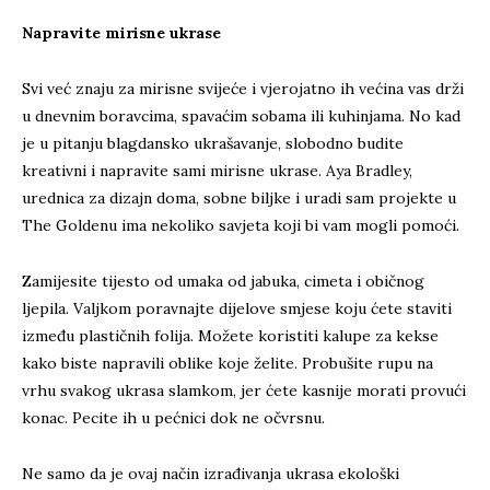
Napravite mirisne ukrase
Svi već znaju za mirisne svijeće i vjerojatno ih većina vas drži
u dnevnim boravcima, spavaćim sobama ili kuhinjama. No kad
je u pitanju blagdansko ukrašavanje, slobodno budite
kreativni i napravite sami mirisne ukrase. Aya Bradley,
urednica za dizajn doma, sobne biljke i uradi sam projekte u
The Goldenu ima nekoliko savjeta koji bi vam mogli pomoći.
Zamijesite tijesto od umaka od jabuka, cimeta i običnog
ljepila. Valjkom poravnajte dijelove smjese koju ćete staviti
između plastičnih folija. Možete koristiti kalupe za kekse
kako biste napravili oblike koje želite. Probušite rupu na
vrhu svakog ukrasa slamkom, jer ćete kasnije morati provući
konac. Pecite ih u pećnici dok ne očvrsnu.
Ne samo da je ovaj način izrađivanja ukrasa ekološki