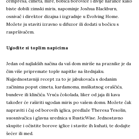
čempresa, cimeta, mire, bobica borovice i divlje naranče kako
biste dobili zimski miris, napominje Joshua Blackburn,
osnivač i direktor dizajna i izgradnje u Evolving Home.
Možete ju staviti izravno u difuzor ili dodati u bočicu s
raspršivačem.
Ugodite si toplim napicima
Jedan od najlakših načina da vaš dom miriše na praznike je da
čim više pripremate tople napitke na štednjaku.
Najjednostavniji recept za to je jabukovača s dodanim
začinima poput cimeta, kardamoma, muškatnog oraščića,
bundeve ili klinčića. Vruća čokolada, liker od jaja ili kava
također će raširiti ugodan miris po vašem domu. Možete čak
napraviti i čaj od borovih iglica, predlaže Theresa Tesolin,
suosnivačica i glavna urednica u RusticWise. Jednostavno
skupite i očistite borove iglice i stavite ih kuhati, te dodajte
šećer ili med.