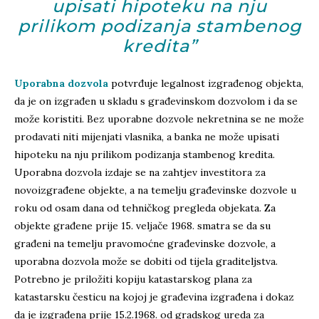
upisati hipoteku na nju
prilikom podizanja stambenog
kredita”
Uporabna dozvola
potvrđuje legalnost izgrađenog objekta,
da je on izgrađen u skladu s građevinskom dozvolom i da se
može koristiti. Bez uporabne dozvole nekretnina se ne može
prodavati niti mijenjati vlasnika, a banka ne može upisati
hipoteku na nju prilikom podizanja stambenog kredita.
Uporabna dozvola izdaje se na zahtjev investitora za
novoizgrađene objekte, a na temelju građevinske dozvole u
roku od osam dana od tehničkog pregleda objekata. Za
objekte građene prije 15. veljače 1968. smatra se da su
građeni na temelju pravomoćne građevinske dozvole, a
uporabna dozvola može se dobiti od tijela graditeljstva.
Potrebno je priložiti kopiju katastarskog plana za
katastarsku česticu na kojoj je građevina izgrađena i dokaz
da je izgrađena prije 15.2.1968. od gradskog ureda za