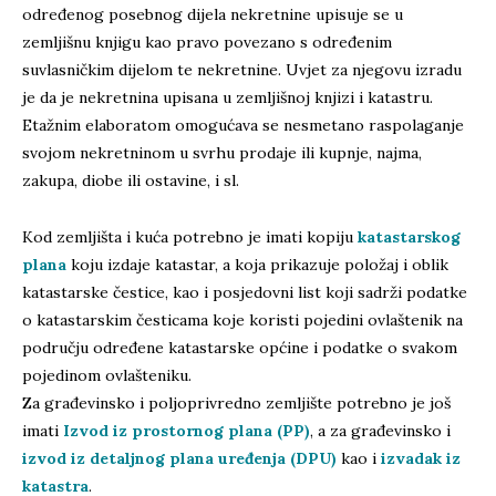
određenog posebnog dijela nekretnine upisuje se u
zemljišnu knjigu kao pravo povezano s određenim
suvlasničkim dijelom te nekretnine. Uvjet za njegovu izradu
je da je nekretnina upisana u zemljišnoj knjizi i katastru.
Etažnim elaboratom omogućava se nesmetano raspolaganje
svojom nekretninom u svrhu prodaje ili kupnje, najma,
zakupa, diobe ili ostavine, i sl.
Kod zemljišta i kuća potrebno je imati kopiju
katastarskog
plana
koju izdaje katastar, a koja prikazuje položaj i oblik
katastarske čestice, kao i posjedovni list koji sadrži podatke
o katastarskim česticama koje koristi pojedini ovlaštenik na
području određene katastarske općine i podatke o svakom
pojedinom ovlašteniku.
Za građevinsko i poljoprivredno zemljište potrebno je još
imati
Izvod iz prostornog plana (PP)
, a za građevinsko i
izvod iz detaljnog plana uređenja (DPU)
kao i
izvadak iz
katastra
.