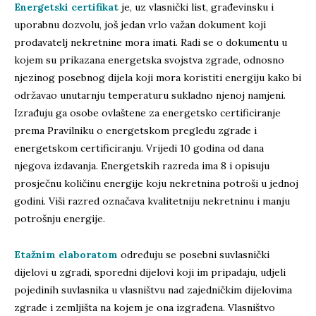
Energetski certifikat
je, uz vlasnički list, građevinsku i
uporabnu dozvolu, još jedan vrlo važan dokument koji
prodavatelj nekretnine mora imati. Radi se o dokumentu u
kojem su prikazana energetska svojstva zgrade, odnosno
njezinog posebnog dijela koji mora koristiti energiju kako bi
održavao unutarnju temperaturu sukladno njenoj namjeni.
Izrađuju ga osobe ovlaštene za energetsko certificiranje
prema Pravilniku o energetskom pregledu zgrade i
energetskom certificiranju. Vrijedi 10 godina od dana
njegova izdavanja. Energetskih razreda ima 8 i opisuju
prosječnu količinu energije koju nekretnina potroši u jednoj
godini. Viši razred označava kvalitetniju nekretninu i manju
potrošnju energije.
Etažnim elaboratom
određuju se posebni suvlasnički
dijelovi u zgradi, sporedni dijelovi koji im pripadaju, udjeli
pojedinih suvlasnika u vlasništvu nad zajedničkim dijelovima
zgrade i zemljišta na kojem je ona izgrađena. Vlasništvo