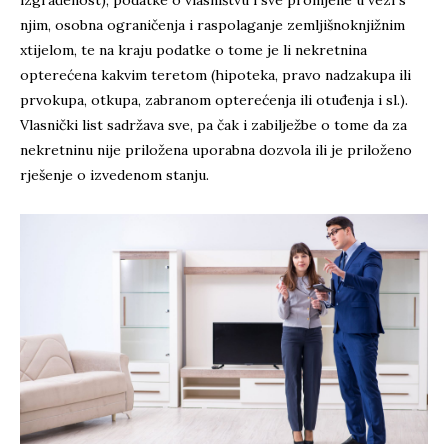
izgrađenost), podatke o vlasništvu i sve promjene u vezi s
njim, osobna ograničenja i raspolaganje zemljišnoknjižnim
xtijelom, te na kraju podatke o tome je li nekretnina
opterećena kakvim teretom (hipoteka, pravo nadzakupa ili
prvokupa, otkupa, zabranom opterećenja ili otuđenja i sl.).
Vlasnički list sadržava sve, pa čak i zabilježbe o tome da za
nekretninu nije priložena uporabna dozvola ili je priloženo
rješenje o izvedenom stanju.