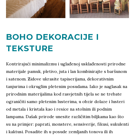
BOHO DEKORACIJE I
TEKSTURE
Kontrirajući minimalizmu i uglađenoj usklađenosti prirodne
materijale pamuk, pletivo, juta i lan kombinirajte s baršunom
i satenom. Zidove ukrasite tapiserijama, dekorativnim
tanjurima i okruglim pletenim posudama. Iako je naglasak na
prirodnim materijalima kod rasvjetnih tijela se ne trebate
ograničiti samo pletenim lusterima, u obzir dolaze i lusteri
od metala i kristala kao i resice na stolnim ili podnim
lampama. Dašak prirode unesite različitim biljkama kao što
su na primjer: paprati, monstere, sensiverije, fikusi, sukulenti
i kaktusi. Posadite ih u posude zemljanih tonova ili ih