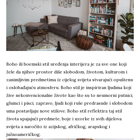
Boho ili boemski stil uređenja interijera je za sve one koji
žele da njihov prostor diše slobodom, životom, kulturom i
zanimljivim predmetima iz cijelog svijeta stvarajući opuštenu
i oslobađajuću atmosferu. Boho stil je inspiriran ljudima koji
žive nekonvencionalne živote kao što su to neumorni putnici,
glumci i pisci, zapravo, ljudi koji ruše predrasude i slobodom
uma postavljaju nove stilove. Boho stil reflektira taj stil
života spajajući predmete, boje i uzorke iz svih dijelova
svijeta a naročito iz azijskog, afričkog, arapskog i
južnoameričkog.