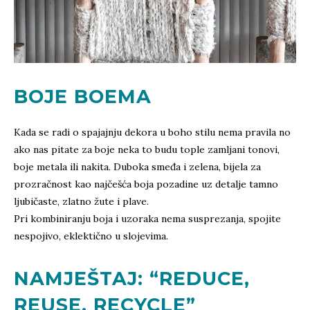
BOJE BOEMA
Kada se radi o spajajnju dekora u boho stilu nema pravila no
ako nas pitate za boje neka to budu tople zamljani tonovi,
boje metala ili nakita. Duboka smeđa i zelena, bijela za
prozračnost kao najčešća boja pozadine uz detalje tamno
ljubičaste, zlatno žute i plave.
Pri kombiniranju boja i uzoraka nema susprezanja, spojite
nespojivo, eklektično u slojevima.
NAMJEŠTAJ: “REDUCE,
REUSE, RECYCLE”