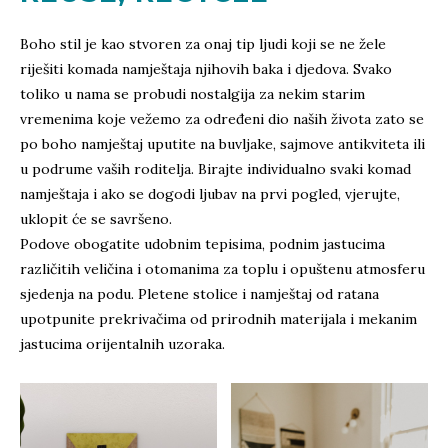
Boho stil je kao stvoren za onaj tip ljudi koji se ne žele
riješiti komada namještaja njihovih baka i djedova. Svako
toliko u nama se probudi nostalgija za nekim starim
vremenima koje vežemo za određeni dio naših života zato se
po boho namještaj uputite na buvljake, sajmove antikviteta ili
u podrume vaših roditelja. Birajte individualno svaki komad
namještaja i ako se dogodi ljubav na prvi pogled, vjerujte,
uklopit će se savršeno.
Podove obogatite udobnim tepisima, podnim jastucima
različitih veličina i otomanima za toplu i opuštenu atmosferu
sjedenja na podu. Pletene stolice i namještaj od ratana
upotpunite prekrivačima od prirodnih materijala i mekanim
jastucima orijentalnih uzoraka.