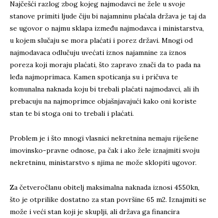
Najčešći razlog zbog kojeg najmodavci ne žele u svoje
stanove primiti ljude čiju bi najamninu plaćala država je taj da
se ugovor o najmu sklapa između najmodavca i ministarstva,
u kojem slučaju se mora plaćati i porez državi. Mnogi od
najmodavaca odlučuju uvećati iznos najamnine za iznos
poreza koji moraju plaćati, što zapravo znači da to pada na
leđa najmoprimaca. Kamen spoticanja su i pričuva te
komunalna naknada koju bi trebali plaćati najmodavci, ali ih
prebacuju na najmoprimce objašnjavajući kako oni koriste
stan te bi stoga oni to trebali i plaćati.
Problem je i što mnogi vlasnici nekretnina nemaju riješene
imovinsko-pravne odnose, pa čak i ako žele iznajmiti svoju
nekretninu, ministarstvo s njima ne može sklopiti ugovor.
Za četveročlanu obitelj maksimalna naknada iznosi 4550kn,
što je otprilike dostatno za stan površine 65 m2. Iznajmiti se
može i veći stan koji je skuplji, ali država ga financira