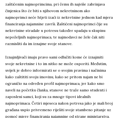
zaštićenim najmoprimcima, pri čemu ih najviše zabrinjava
činjenica što će biti s njihovom nekretninom ako
najmoprimci neće htjeti izaći iz nekretnine jednom kad mjera
financiranja najamnine završi. Zaštićeni najmoprimci čije su
nekretnine stradale u potresu također spadaju u skupinu
nepoželjnih najmoprimaca, te najmodavci ne žele čak niti
razmisliti da im iznajme svoje stanove.
Iznajmljivači imaju pravo sami odlučiti kome će iznajmiti
svoje nekretnine i to im nitko ne može osporiti. Međutim,
uvijek je dobro informirati se o svojim pravima i načinima
kako zaštititi svoju imovinu, kako se pritom najam ne bi
ograničio na određen profil najmoprimaca, jer kako smo
naveli na početku članka, stanove ne traže samo studenti i
zaposleni samci, koji su za mnoge tipovi idealnih
najmoprimaca. Četiri mjeseca nakon potresa jako je mali broj
građana uspio privremeno riješiti svoje stambeno pitanje uz
pomoć mjere financiranja najamnine od strane ministarstva.