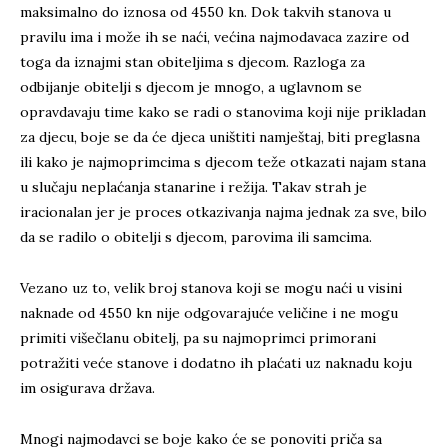
maksimalno do iznosa od 4550 kn. Dok takvih stanova u
pravilu ima i može ih se naći, većina najmodavaca zazire od
toga da iznajmi stan obiteljima s djecom. Razloga za
odbijanje obitelji s djecom je mnogo, a uglavnom se
opravdavaju time kako se radi o stanovima koji nije prikladan
za djecu, boje se da će djeca uništiti namještaj, biti preglasna
ili kako je najmoprimcima s djecom teže otkazati najam stana
u slučaju neplaćanja stanarine i režija. Takav strah je
iracionalan jer je proces otkazivanja najma jednak za sve, bilo
da se radilo o obitelji s djecom, parovima ili samcima.
Vezano uz to, velik broj stanova koji se mogu naći u visini
naknade od 4550 kn nije odgovarajuće veličine i ne mogu
primiti višečlanu obitelj, pa su najmoprimci primorani
potražiti veće stanove i dodatno ih plaćati uz naknadu koju
im osigurava država.
Mnogi najmodavci se boje kako će se ponoviti priča sa