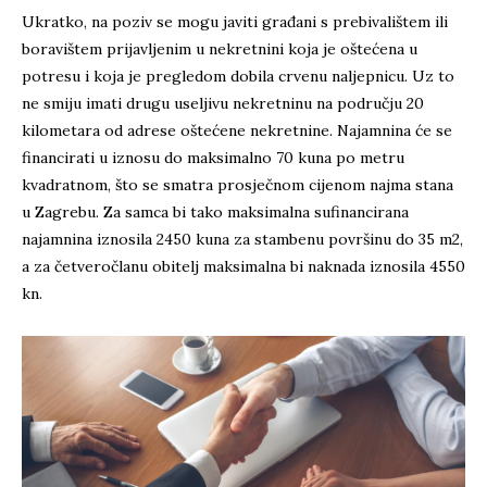
Ukratko, na poziv se mogu javiti građani s prebivalištem ili
boravištem prijavljenim u nekretnini koja je oštećena u
potresu i koja je pregledom dobila crvenu naljepnicu. Uz to
ne smiju imati drugu useljivu nekretninu na području 20
kilometara od adrese oštećene nekretnine. Najamnina će se
financirati u iznosu do maksimalno 70 kuna po metru
kvadratnom, što se smatra prosječnom cijenom najma stana
u Zagrebu. Za samca bi tako maksimalna sufinancirana
najamnina iznosila 2450 kuna za stambenu površinu do 35 m2,
a za četveročlanu obitelj maksimalna bi naknada iznosila 4550
kn.